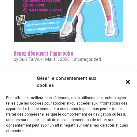
Venez découvrir l’approche
by
Suis Ta Voix
|
Mai 11, 2026
|
Uncategorized
Suis Ta voix sera présent au « Izia Jeen Day » en
Gérer le consentement aux
l’honneur de l’artiste romande Izia Jeen. Venez y
cookies
découvrir mon approche de la voix et de la respiration !
Izia est une artiste professionnelle active notamment
Pour offrir les meilleures expériences, nous utilisons des technologies
dans la chanson et la comédie musicale. Elle...
telles que les cookies pour stocker et/ou accéder aux informations des
appareils. Le fait de consentir à ces technologies nous permettra de
traiter des données telles que le comportement de navigation ou les ID
uniques sur ce site. Le fait de ne pas consentir ou de retirer son
consentement peut avoir un effet négatif sur certaines caractéristiques
© 2026 – Suistavoix.ch |
Conditions générales
|
Politique de
et fonctions.
confidentialité