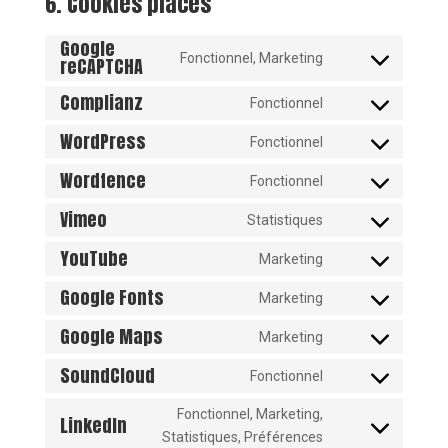
6. Cookies placés
Google
Fonctionnel, Marketing
reCAPTCHA
Consent
to
Complianz
Fonctionnel
Consent
service
WordPress
to
google-
Fonctionnel
Consent
service
recaptcha
Wordfence
to
Fonctionnel
complianz
Consent
service
Vimeo
to
Statistiques
wordpress
Consent
service
YouTube
to
Marketing
wordfence
Consent
service
Google Fonts
to
Marketing
vimeo
Consent
service
Google Maps
to
Marketing
youtube
Consent
service
SoundCloud
to
Fonctionnel
google-
Consent
service
fonts
to
Fonctionnel, Marketing,
google-
LinkedIn
service
Consent
Statistiques, Préférences
maps