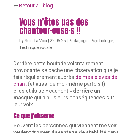
⬅️
Retour au blog
Vous n’êtes pas des
chanteur·euse·s !!
by
Suis Ta Voix
|
22.05.26
|
Pédagogie
,
Psychologie
,
Technique vocale
Derrière cette boutade volontairement
provocante se cache une observation que je
fais régulièrement auprès
de mes élèves de
chant
(et aussi de moi-même parfois !) :
elles et ils se « cachent »
derrière un
masque
qui a plusieurs conséquences sur
leur voix.
Ce que j’observe
Souvent les personnes qui viennent me voir
veulent
trouver davantage de stabilité
dans